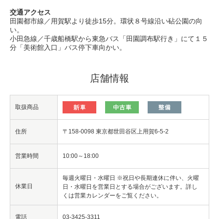
交通アクセス
田園都市線／用賀駅より徒歩15分。環状８号線沿い砧公園の向
い。
小田急線／千歳船橋駅から東急バス「田園調布駅行き」にて１５
分「美術館入口」バス停下車向かい。
店舗情報
取扱商品
住所
〒158-0098 東京都世田谷区上用賀6-5-2
営業時間
10:00～18:00
毎週火曜日・水曜日 ※祝日や長期連休に伴い、火曜
休業日
日・水曜日を営業日とする場合がございます。詳し
くは
営業カレンダー
をご覧ください。
電話
03-3425-3311