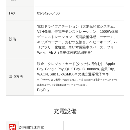
FAX
03-3426-5466
電動ドライブステーション（太陽光発電システム、
V2H機器、停電デモンストレーション、1500W体感
デモンストレーション、充電設備体感コーナー）、
設備
キッズコーナー、おむつ交換台、ベビーキープ、バ
リアフリー化粧室、車いす用駐車スペース、フリー
Wi-Fi、AED（自動体外式除細動器）
現金、クレジットカード(タッチ決済含む)、Apple
Pay､Google Pay､QUICPay､iD､nanaco､楽天Edy､
WAON､Suica､PASMO､その他交通系電子マネー
決済方法
※「PiTaPa」はご利用いただけません。※当社店舗では電子マネーのチャージ
は出来ません（楽天Edyのオートチャージは除く）
PayPay
充電設備
24時間急速充電