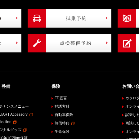
・整備
保険
お問い
FD宣言
カタロ
テナンスメニュー
勧誘方針
オンラ
IART Accessory
自動車保険
試乗し
lection
無償特典
商談し
ジナルグッズ
生命保険
オンラ
10年10万km保証