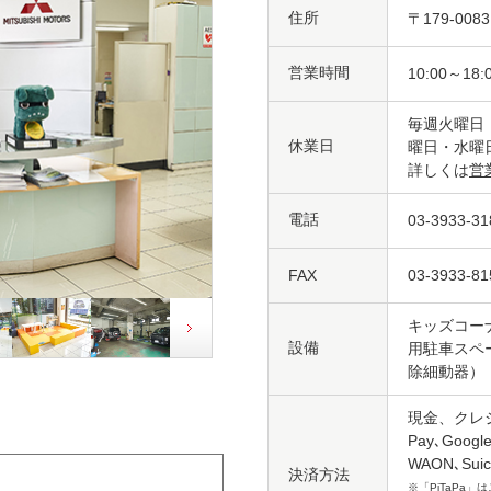
住所
〒179-00
営業時間
10:00～18:
毎週火曜日
休業日
曜日・水曜
詳しくは
営
電話
03-3933-31
FAX
03-3933-81
キッズコー
設備
用駐車スペー
除細動器）
現金、クレジ
Pay､Googl
WAON､Su
決済方法
※「PiTaPa