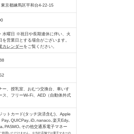
83 東京都練馬区平和台4-22-15
00
・水曜日 ※祝日や長期連休に伴い、火
日を営業日とする場合がございます。
業カレンダー
をご覧ください。
88
52
ナー、授乳室、おむつ交換台、車いす
ス、フリーWi-Fi、AED（自動体外式
ットカード(タッチ決済含む)、Apple
e Pay､QUICPay､iD､nanaco､楽天Edy､
ica､PASMO､その他交通系電子マネー
」はご利用いただけません。※当社店舗では電子マネーの